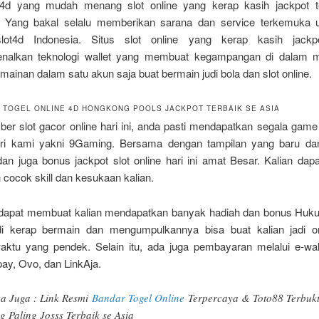
 4d yang mudah menang slot online yang kerap kasih jackpot t
. Yang bakal selalu memberikan sarana dan service terkemuka 
lot4d Indonesia. Situs slot online yang kerap kasih jackpo
nalkan teknologi wallet yang membuat kegampangan di dalam 
mainan dalam satu akun saja buat bermain judi bola dan slot online.
I TOGEL ONLINE 4D HONGKONG POOLS JACKPOT TERBAIK SE ASIA
r slot gacor online hari ini, anda pasti mendapatkan segala game 
dari kami yakni 9Gaming. Bersama dengan tampilan yang baru dan
dan juga bonus jackpot slot online hari ini amat Besar. Kalian dap
cocok skill dan kesukaan kalian.
dapat membuat kalian mendapatkan banyak hadiah dan bonus Huku
di kerap bermain dan mengumpulkannya bisa buat kalian jadi 
aktu yang pendek. Selain itu, ada juga pembayaran melalui e-wal
ay, Ovo, dan LinkAja.
a Juga : Link Resmi
Bandar Togel Online
Terpercaya & Toto88 Terbukt
g Paling Josss Terbaik se Asia