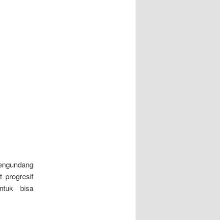
mengundang
 progresif
ntuk bisa