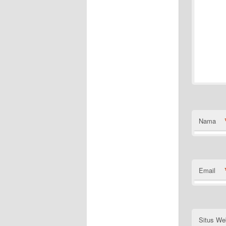
Nama
Email
Situs We