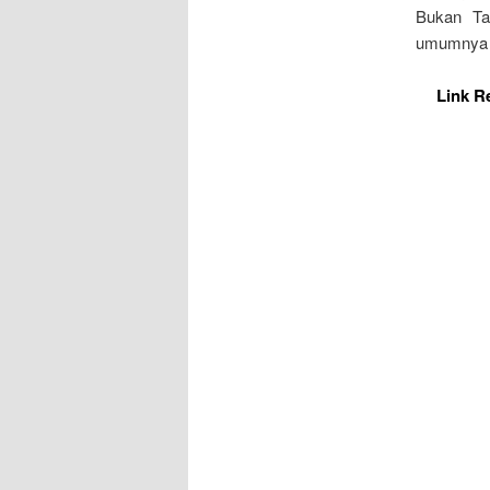
Bukan Ta
umumnya m
Link R