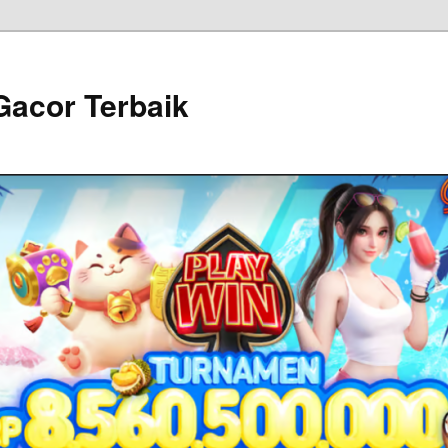
Gacor Terbaik