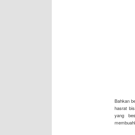
Bahkan be
hasrat bi
yang bes
membuahka