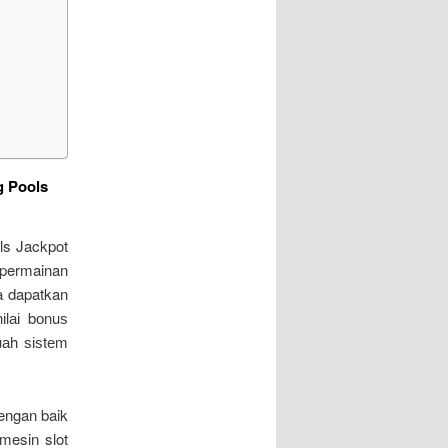
s
g Pools
ls Jackpot
 permainan
а dapatkan
іlаі bоnuѕ
uаh ѕіѕtеm
engan baik
mesin slot