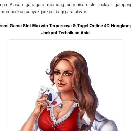
npa Alasan gara-gara memang permainan slot belajar gampa
emberikan banyak jackpot bagi para player.
esmi Game Slot Maxwin Terpercaya & Togel Online 4D Hongkon
Jackpot Terbaik se Asia