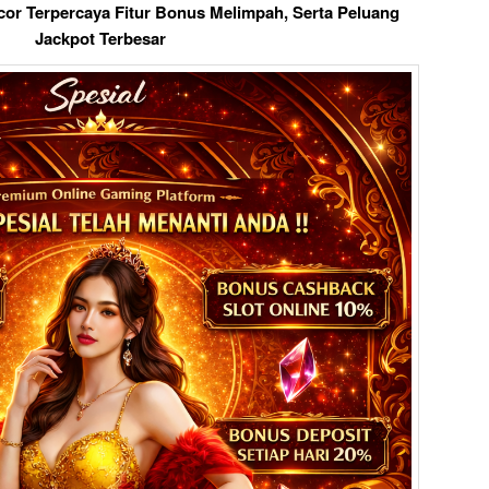
or Terpercaya Fitur Bonus Melimpah, Serta Peluang
Jackpot Terbesar