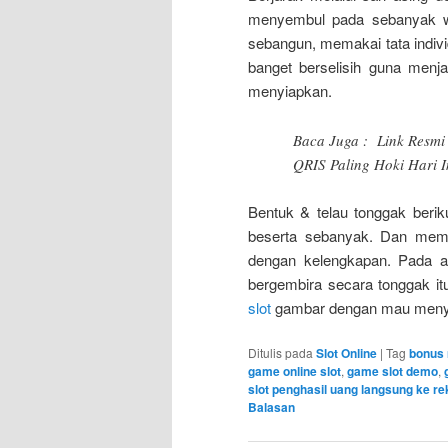
menyembul pada sebanyak wil
sebangun, memakai tata indivi
banget berselisih guna menj
menyiapkan.
Baca Juga : Link Resm
QRIS Paling Hoki Hari I
Bentuk & telau tonggak beri
beserta sebanyak. Dan memu
dengan kelengkapan. Pada aka
bergembira secara tonggak it
slot
gambar dengan mau menyim
Ditulis pada
Slot Online
|
Tag
bonus 
game online slot
,
game slot demo
,
slot penghasil uang langsung ke re
Balasan