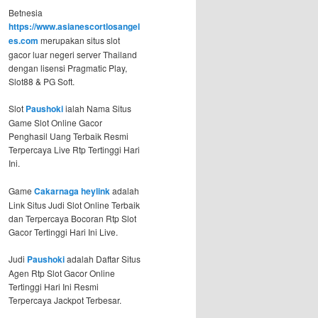
Betnesia
https://www.asianescortlosangel
es.com
merupakan situs slot
gacor luar negeri server Thailand
dengan lisensi Pragmatic Play,
Slot88 & PG Soft.
Slot
Paushoki
ialah Nama Situs
Game Slot Online Gacor
Penghasil Uang Terbaik Resmi
Terpercaya Live Rtp Tertinggi Hari
Ini.
Game
Cakarnaga heylink
adalah
Link Situs Judi Slot Online Terbaik
dan Terpercaya Bocoran Rtp Slot
Gacor Tertinggi Hari Ini Live.
Judi
Paushoki
adalah Daftar Situs
Agen Rtp Slot Gacor Online
Tertinggi Hari Ini Resmi
Terpercaya Jackpot Terbesar.