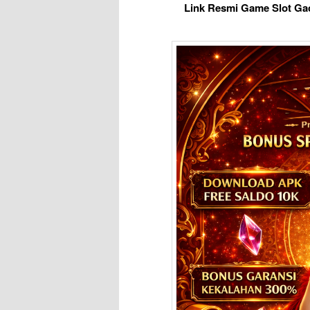
Link Resmi Game Slot Gac