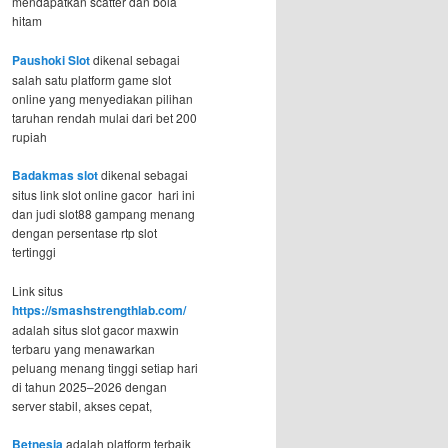
mendapatkan scatter dan bola
hitam
Paushoki Slot
dikenal sebagai
salah satu platform game slot
online yang menyediakan pilihan
taruhan rendah mulai dari bet 200
rupiah
Badakmas slot
dikenal sebagai
situs link slot online gacor hari ini
dan judi slot88 gampang menang
dengan persentase rtp slot
tertinggi
Link situs
https://smashstrengthlab.com/
adalah situs slot gacor maxwin
terbaru yang menawarkan
peluang menang tinggi setiap hari
di tahun 2025–2026 dengan
server stabil, akses cepat,
Betnesia
adalah platform terbaik