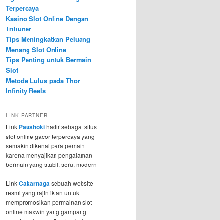
Terpercaya
Kasino Slot Online Dengan
Triliuner
Tips Meningkatkan Peluang
Menang Slot Online
Tips Penting untuk Bermain
Slot
Metode Lulus pada Thor
Infinity Reels
LINK PARTNER
Link
Paushoki
hadir sebagai situs
slot online gacor terpercaya yang
semakin dikenal para pemain
karena menyajikan pengalaman
bermain yang stabil, seru, modern
Link
Cakarnaga
sebuah website
resmi yang rajin iklan untuk
mempromosikan permainan slot
online maxwin yang gampang