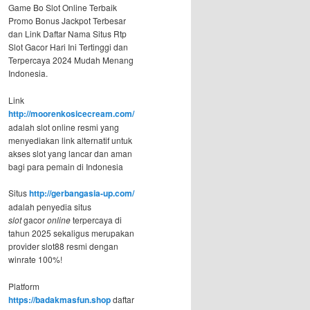
Game Bo Slot Online Terbaik
Promo Bonus Jackpot Terbesar
dan Link Daftar Nama Situs Rtp
Slot Gacor Hari Ini Tertinggi dan
Terpercaya 2024 Mudah Menang
Indonesia.
Link
http://moorenkosicecream.com/
adalah slot online resmi yang
menyediakan link alternatif untuk
akses slot yang lancar dan aman
bagi para pemain di Indonesia
Situs
http://gerbangasia-up.com/
adalah penyedia situs
slot
gacor
online
terpercaya di
tahun 2025 sekaligus merupakan
provider slot88 resmi dengan
winrate 100%!
Platform
https://badakmasfun.shop
daftar