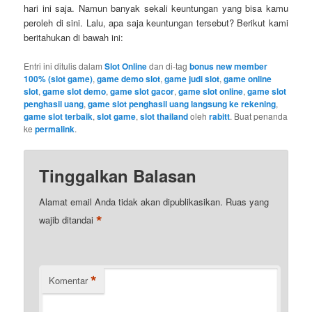
hari ini saja. Namun banyak sekali keuntungan yang bisa kamu
peroleh di sini. Lalu, apa saja keuntungan tersebut? Berikut kami
beritahukan di bawah ini:
Entri ini ditulis dalam
Slot Online
dan di-tag
bonus new member
100% (slot game)
,
game demo slot
,
game judi slot
,
game online
slot
,
game slot demo
,
game slot gacor
,
game slot online
,
game slot
penghasil uang
,
game slot penghasil uang langsung ke rekening
,
game slot terbaik
,
slot game
,
slot thailand
oleh
rabitt
. Buat penanda
ke
permalink
.
Tinggalkan Balasan
Alamat email Anda tidak akan dipublikasikan.
Ruas yang
*
wajib ditandai
*
Komentar