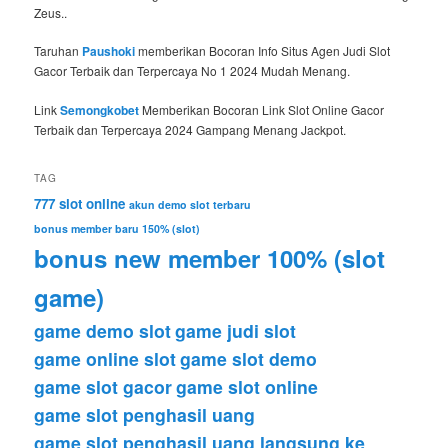
Zeus..
Taruhan
Paushoki
memberikan Bocoran Info Situs Agen Judi Slot
Gacor Terbaik dan Terpercaya No 1 2024 Mudah Menang.
Link
Semongkobet
Memberikan Bocoran Link Slot Online Gacor
Terbaik dan Terpercaya 2024 Gampang Menang Jackpot.
TAG
777 slot online
akun demo slot terbaru
bonus member baru 150% (slot)
bonus new member 100% (slot
game)
game demo slot
game judi slot
game online slot
game slot demo
game slot gacor
game slot online
game slot penghasil uang
game slot penghasil uang langsung ke