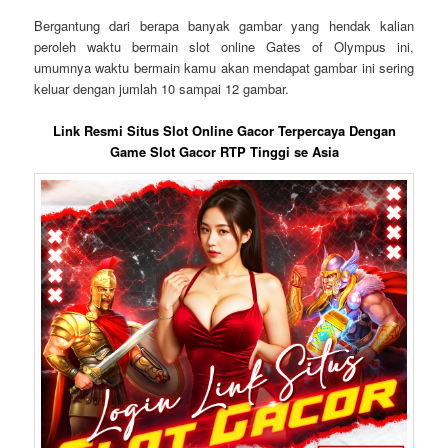
Bergantung dari berapa banyak gambar yang hendak kalian
peroleh waktu bermain slot online Gates of Olympus ini,
umumnya waktu bermain kamu akan mendapat gambar ini sering
keluar dengan jumlah 10 sampai 12 gambar.
Link Resmi Situs Slot Online Gacor Terpercaya Dengan
Game Slot Gacor RTP Tinggi se Asia