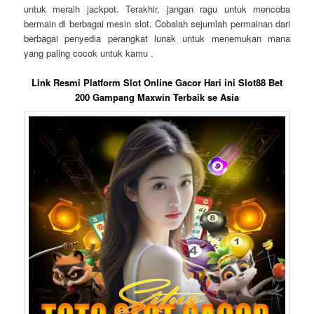
untuk meraih jackpot. Terakhir, jangan ragu untuk mencoba
bermain di berbagai mesin slot. Cobalah sejumlah permainan dari
berbagai penyedia perangkat lunak untuk menemukan mana
yang paling cocok untuk kamu .
Link Resmi Platform Slot Online Gacor Hari ini Slot88 Bet
200 Gampang Maxwin Terbaik se Asia