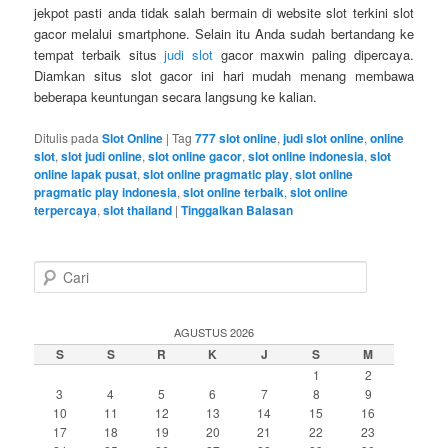
jekpot pasti anda tidak salah bermain di website slot terkini slot
gacor melalui smartphone. Selain itu Anda sudah bertandang ke
tempat terbaik situs
judi slot
gacor maxwin paling dipercaya.
Diamkan situs slot gacor ini hari mudah menang membawa
beberapa keuntungan secara langsung ke kalian.
Ditulis pada
Slot Online
|
Tag
777 slot online
,
judi slot online
,
online
slot
,
slot judi online
,
slot online gacor
,
slot online indonesia
,
slot
online lapak pusat
,
slot online pragmatic play
,
slot online
pragmatic play indonesia
,
slot online terbaik
,
slot online
terpercaya
,
slot thailand
|
Tinggalkan Balasan
C
a
r
i
AGUSTUS 2026
S
S
R
K
J
S
M
1
2
3
4
5
6
7
8
9
10
11
12
13
14
15
16
17
18
19
20
21
22
23