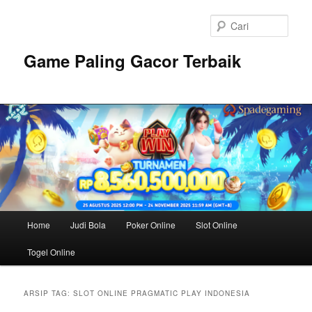
Langsung
Langsung
ke
ke
Cari
konten
konten
utama
sekunder
Game Paling Gacor Terbaik
Menu
Home
Judi Bola
Poker Online
Slot Online
utama
Togel Online
ARSIP TAG:
SLOT ONLINE PRAGMATIC PLAY INDONESIA