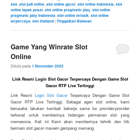
slot
,
slot judi online
,
slot online gacor
,
slot online indonesia
,
slot
online lapak pusat
,
slot online pragmatic play
,
slot online
pragmatic play indonesia
,
slot online terbaik
,
slot online
terpercaya
,
slot thailand
|
Tinggalkan Balasan
Game Yang Winrate Slot
Online
Ditulis pada
1 November 2025
Link Resmi Login Slot Gacor Terpercaya Dengan Game Slot
Gacor RTP Live Tertinggi
Link Resmi
Login Slot Gacor
Terpercaya Dengan Game Slot
Gacor RTP Live Tertinggi, Sebagai agen slot online, kami
berusaha lakukan kembali bekerja sama ke provider-provider
terkenal untuk memberinya hidangan permainan slot yang
memesona. Kali ini Kami akan memberinya tehnik dan trik
bermain slot gacor maxwin gampang memang.