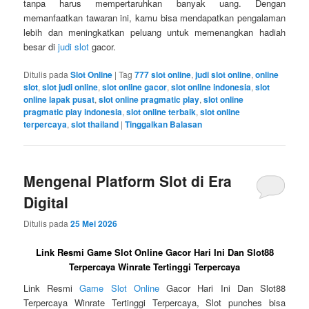
tanpa harus mempertaruhkan banyak uang. Dengan
memanfaatkan tawaran ini, kamu bisa mendapatkan pengalaman
lebih dan meningkatkan peluang untuk memenangkan hadiah
besar di
judi slot
gacor.
Ditulis pada
Slot Online
|
Tag
777 slot online
,
judi slot online
,
online
slot
,
slot judi online
,
slot online gacor
,
slot online indonesia
,
slot
online lapak pusat
,
slot online pragmatic play
,
slot online
pragmatic play indonesia
,
slot online terbaik
,
slot online
terpercaya
,
slot thailand
|
Tinggalkan Balasan
Mengenal Platform Slot di Era
Digital
Ditulis pada
25 Mei 2026
Link Resmi Game Slot Online Gacor Hari Ini Dan Slot88
Terpercaya Winrate Tertinggi Terpercaya
Link Resmi
Game Slot Online
Gacor Hari Ini Dan Slot88
Terpercaya Winrate Tertinggi Terpercaya, Slot punches bisa