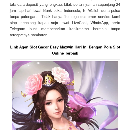
tata cara deposit yang lengkap, kilat. serta nyaman sepanjang 24
jam tiap hari lewat Bank Lokal Indonesia, E- Wallet, serta pulsa
tanpa potongan. Tidak hanya itu, regu customer service kami
siap menolong kapan saja lewat LiveChat, WhatsApp, serta
Telegram buat membenarkan kenikmatan bermain tanpa
terdapatnya hambatan.
Link Agen Slot Gacor Easy Maxwin Hari Ini Dengan Pola Slot
Online Terbaik