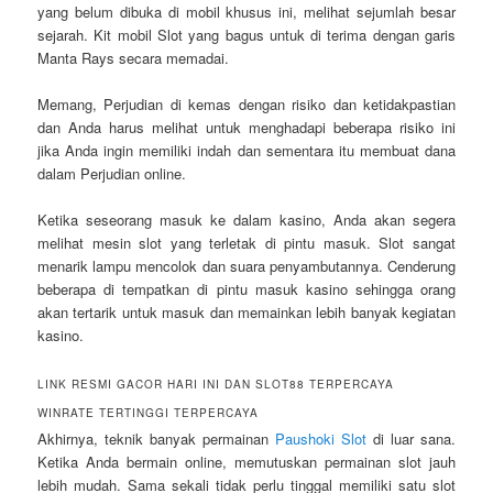
yang belum dibuka di mobil khusus ini, melihat sejumlah besar
sejarah. Kit mobil Slot yang bagus untuk di terima dengan garis
Manta Rays secara memadai.
Memang, Perjudian di kemas dengan risiko dan ketidakpastian
dan Anda harus melihat untuk menghadapi beberapa risiko ini
jika Anda ingin memiliki indah dan sementara itu membuat dana
dalam Perjudian online.
Ketika seseorang masuk ke dalam kasino, Anda akan segera
melihat mesin slot yang terletak di pintu masuk. Slot sangat
menarik lampu mencolok dan suara penyambutannya. Cenderung
beberapa di tempatkan di pintu masuk kasino sehingga orang
akan tertarik untuk masuk dan memainkan lebih banyak kegiatan
kasino.
LINK RESMI GACOR HARI INI DAN SLOT88 TERPERCAYA
WINRATE TERTINGGI TERPERCAYA
Akhirnya, teknik banyak permainan
Paushoki Slot
di luar sana.
Ketika Anda bermain online, memutuskan permainan slot jauh
lebih mudah. Sama sekali tidak perlu tinggal memiliki satu slot