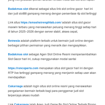
Badakmas slot
dikenal sebagai situs link slot online gacor hari ini
dan judi slot88 gampang menang dengan persentase rtp slot tertinggi
Link situs
https://smashstrengthlab.com/
adalah situs slot gacor
maxwin terbaru yang menawarkan peluang menang tinggi setiap hari
di tahun 2025–2026 dengan server stabil, akses cepat,
Betnesia
adalah platform terbaik untuk bermain judi online dengan
berbagai pilihan permainan yang menarik dan mengasyikkan.
Badakmas slot
sebagai Agen Slot Online Resmi mempersembahkan
Slot Gacor hari ini, cukup menggunakan modal santai
https://roncoparts.com
merupakan situs slot gacor hari ini dengan
RTP live tertinggi gampang menang yang menjamin setiap user akan
mendapatkan
Cakarnaga
adalah login situs slot online resmi yang menawarkan
pengalaman bermain terbaik bagi para penggemar judi slot
terpercaya akses mudah
Link
Cakarnaga
ialah Agen Judi Game Bo Slot Online Terbaik Promo