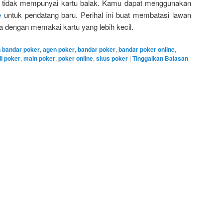
mu tidak mempunyai kartu balak. Kamu dapat menggunakan
e
untuk pendatang baru. Perihal ini buat membatasi lawan
 dengan memakai kartu yang lebih kecil.
 bandar poker
,
agen poker
,
bandar poker
,
bandar poker online
,
di poker
,
main poker
,
poker online
,
situs poker
|
Tinggalkan Balasan