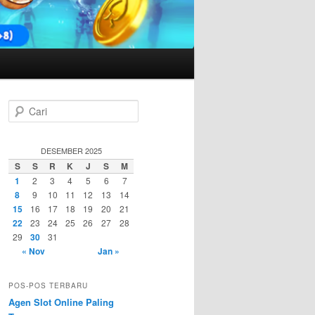
C
a
r
i
DESEMBER 2025
S
S
R
K
J
S
M
1
2
3
4
5
6
7
8
9
10
11
12
13
14
15
16
17
18
19
20
21
22
23
24
25
26
27
28
29
30
31
« Nov
Jan »
POS-POS TERBARU
Agen Slot Online Paling