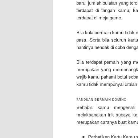
baru, jumlah bulatan yang te
terdapat di tangan kamu, k
terdapat di meja game.
Bila kala bermain kamu tidak 
pass. Serta bila seluruh kart
nantinya hendak di coba deng
Bila terdapat pemain yang me
merupakan yang memenangkan
wajib kamu pahami betul seb
kamu tidak mempunyai uraian te
PANDUAN BERMAIN DOMINO
Sehabis kamu mengenali
melaksanakan trik supaya ka
merupakan caranya buat kam
Perhatikan Kartu Kamu 