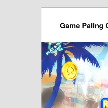
Langsung
Langsung
ke
ke
konten
konten
Game Paling 
utama
sekunder