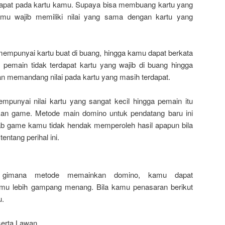
rdapat pada kartu kamu. Supaya bisa membuang kartu yang
amu wajib memiliki nilai yang sama dengan kartu yang
mempunyai kartu buat di buang, hingga kamu dapat berkata
u pemain tidak terdapat kartu yang wajib di buang hingga
an memandang nilai pada kartu yang masih terdapat.
mpunyai nilai kartu yang sangat kecil hingga pemain itu
 game. Metode main domino untuk pendatang baru ini
ab game kamu tidak hendak memperoleh hasil apapun bila
ntang perihal ini.
 gimana metode memainkan domino, kamu dapat
mu lebih gampang menang. Bila kamu penasaran berikut
u.
serta Lawan