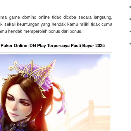
 game domino online tidak dicoba secara langsung.
k sekali keuntungan yang hendak kamu miliki tidak cuma
kamu hendak memperoleh bonus dari bonus.
 Poker Online IDN Play Terpercaya Pasti Bayar 2025