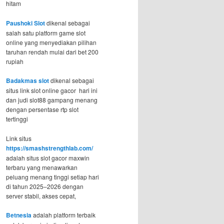
hitam
Paushoki Slot
dikenal sebagai
salah satu platform game slot
online yang menyediakan pilihan
taruhan rendah mulai dari bet 200
rupiah
Badakmas slot
dikenal sebagai
situs link slot online gacor hari ini
dan judi slot88 gampang menang
dengan persentase rtp slot
tertinggi
Link situs
https://smashstrengthlab.com/
adalah situs slot gacor maxwin
terbaru yang menawarkan
peluang menang tinggi setiap hari
di tahun 2025–2026 dengan
server stabil, akses cepat,
Betnesia
adalah platform terbaik