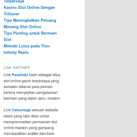
Terpercaya
Kasino Slot Online Dengan
Triliuner
Tips Meningkatkan Peluang
Menang Slot Online
Tips Penting untuk Bermain
Slot
Metode Lulus pada Thor
Infinity Reels
LINK PARTNER
Link
Paushoki
hadir sebagai situs
slot online gacor terpercaya yang
semakin dikenal para pemain
karena menyajikan pengalaman
bermain yang stabil, seru, modern
Link
Cakarnaga
sebuah website
resmi yang rajin iklan untuk
mempromosikan permainan slot
online maxwin yang gampang
mendapatkan scatter dan bola