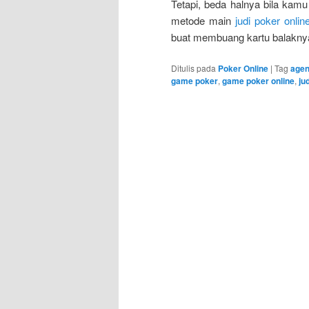
Tetapi, beda halnya bila ka
metode main
judi poker onlin
buat membuang kartu balaknya
Ditulis pada
Poker Online
|
Tag
agen
game poker
,
game poker online
,
ju