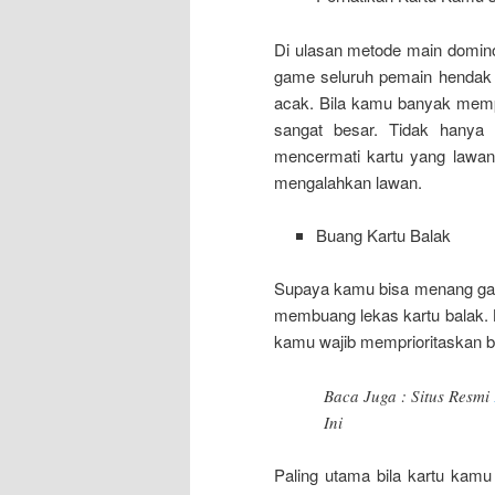
Di ulasan metode main domino 
game seluruh pemain hendak d
acak. Bila kamu banyak mem
sangat besar. Tidak hanya 
mencermati kartu yang lawan
mengalahkan lawan.
Buang Kartu Balak
Supaya kamu bisa menang game
membuang lekas kartu balak. 
kamu wajib memprioritaskan b
Baca Juga : Situs Resmi
Ini
Paling utama bila kartu kamu 