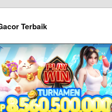
Gacor Terbaik