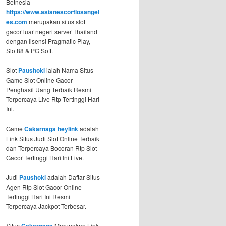
Betnesia
https://www.asianescortlosangel
es.com
merupakan situs slot
gacor luar negeri server Thailand
dengan lisensi Pragmatic Play,
Slot88 & PG Soft.
Slot
Paushoki
ialah Nama Situs
Game Slot Online Gacor
Penghasil Uang Terbaik Resmi
Terpercaya Live Rtp Tertinggi Hari
Ini.
Game
Cakarnaga heylink
adalah
Link Situs Judi Slot Online Terbaik
dan Terpercaya Bocoran Rtp Slot
Gacor Tertinggi Hari Ini Live.
Judi
Paushoki
adalah Daftar Situs
Agen Rtp Slot Gacor Online
Tertinggi Hari Ini Resmi
Terpercaya Jackpot Terbesar.
Situs
Cakarnaga
Merupakan Link