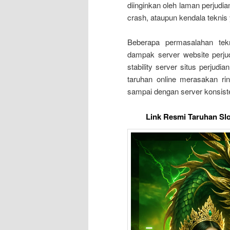
diinginkan oleh laman perjudi
crash, ataupun kendala teknis
Beberapa permasalahan tekn
dampak server website perju
stability server situs perjud
taruhan online merasakan r
sampai dengan server konsist
Link Resmi Taruhan Slo