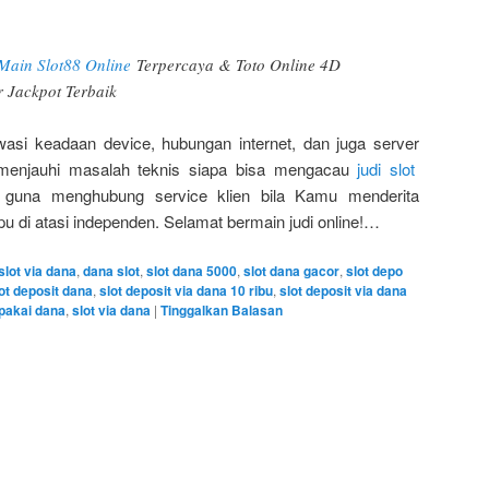
Main Slot88 Online
Terpercaya & Toto Online 4D
 Jackpot Terbaik
asi keadaan device, hubungan internet, dan juga server
a menjauhi masalah teknis siapa bisa mengacau
judi slot
 guna menghubung service klien bila Kamu menderita
 di atasi independen. Selamat bermain judi online!…
slot via dana
,
dana slot
,
slot dana 5000
,
slot dana gacor
,
slot depo
ot deposit dana
,
slot deposit via dana 10 ribu
,
slot deposit via dana
 pakai dana
,
slot via dana
|
Tinggalkan Balasan