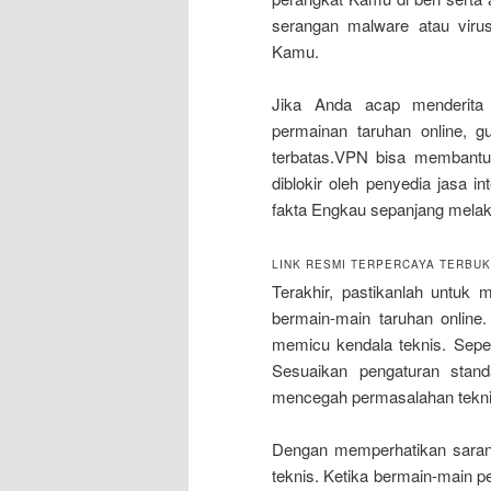
serangan malware atau virus
Kamu.
Jika Anda acap menderita
permainan taruhan online, g
terbatas.VPN bisa membantu
diblokir oleh penyedia jasa i
fakta Engkau sepanjang melak
LINK RESMI TERPERCAYA TERBUK
Terakhir, pastikanlah untuk 
bermain-main taruhan online
memicu kendala teknis. Seper
Sesuaikan pengaturan stand
mencegah permasalahan teknis
Dengan memperhatikan saran 
teknis. Ketika bermain-main pe