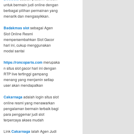
untuk bermain judi online dengan
berbagai pilihan permainan yang
menarik dan mengasyikkan.
Badakmas slot
sebagai Agen
Slot Online Resmi
mempersembahkan Slot Gacor
hari ini, cukup menggunakan
modal santai
https://roncoparts.com
merupaka
n situs slot gacor hari ini dengan
RTP live tertinggi gampang
menang yang menjamin setiap
user akan mendapatkan
Cakarnaga
adalah login situs slot
online resmi yang menawarkan
pengalaman bermain terbaik bagi
para penggemar judi slot
terpercaya akses mudah
Link
Cakarnaga
ialah Agen Judi