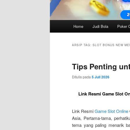
Menu
Home
Judi Bola
Poker O
utama
ARSIP TAG:
SLOT BONUS NEW MEM
Tips Penting un
Ditulis pada
5 Juli 2026
Link Resmi Game Slot On
Link Resmi
Game Slot Online
Asia, Pertama-tama, perhatika
tema yang paling menarik b