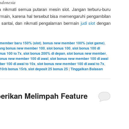
Indonesia
ta nikmati semua putaran mesin slot. Jangan terburu-buru
ermain, karena hal tersebut bisa memengaruhi pengambilan
, santai, dan nikmati pengalaman bermain
judi slot
dengan
member baru 150% (slot)
,
bonus new member 100% (slot game)
,
enang bonus new member 100
,
slot bonus 100
,
slot bonus 100 di
onus 100 to 7x
,
slot bonus 200% di depan
,
slot bonus new member
,
bonus new member 100 di awal
,
slot bonus new member 100 di awal
er 100 di awal to 10x
,
slot bonus new member 100 di awal to 7x
,
 10rb bonus 15rb
,
slot deposit 25 bonus 25
|
Tinggalkan Balasan
erikan Melimpah Feature