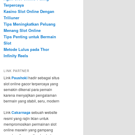
Terpercaya
Kasino Slot Online Dengan
Triliuner
Tips Meningkatkan Peluang
Menang Slot Online
Tips Penting untuk Bermain
Slot
Metode Lulus pada Thor
Infinity Reels
LINK PARTNER
Link
Paushoki
hadir sebagai situs
slot online gacor terpercaya yang
semakin dikenal para pemain
karena menyajikan pengalaman
bermain yang stabil, seru, modern
Link
Cakarnaga
sebuah website
resmi yang rajin iklan untuk
mempromosikan permainan slot
online maxwin yang gampang