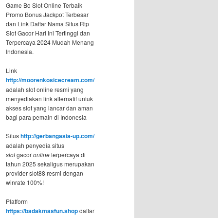
Game Bo Slot Online Terbaik
Promo Bonus Jackpot Terbesar
dan Link Daftar Nama Situs Rtp
Slot Gacor Hari Ini Tertinggi dan
Terpercaya 2024 Mudah Menang
Indonesia.
Link
http://moorenkosicecream.com/
adalah slot online resmi yang
menyediakan link alternatif untuk
akses slot yang lancar dan aman
bagi para pemain di Indonesia
Situs
http://gerbangasia-up.com/
adalah penyedia situs
slot
gacor
online
terpercaya di
tahun 2025 sekaligus merupakan
provider slot88 resmi dengan
winrate 100%!
Platform
https://badakmasfun.shop
daftar