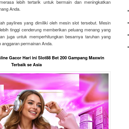
erasa lebih tertarik untuk bermain dan meningkatkan
nang Anda.
lah paylines yang dimiliki oleh mesin slot tersebut. Mesin
 lebih tinggi cenderung memberikan peluang menang yang
kan juga untuk memperhitungkan besarnya taruhan yang
n anggaran permainan Anda.
line Gacor Hari ini Slot88 Bet 200 Gampang Maxwin
Terbaik se Asia