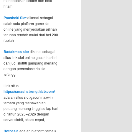
mendapatkan scatter dan bola
hitam
Paushoki Slot
dikenal sebagai
salah satu platform game slot
online yang menyediakan pilihan
taruhan rendah mulai dari bet 200
rupiah
Badakmas slot
dikenal sebagai
situs link slot online gacor hari ini
dan judi slot88 gampang menang
dengan persentase rtp slot
tertinggi
Link situs
https://smashstrengthlab.com/
adalah situs slot gacor maxwin
terbaru yang menawarkan
peluang menang tinggi setiap hari
di tahun 2025–2026 dengan
server stabil, akses cepat,
Betnesia
adalah platform terbaik