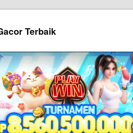
Gacor Terbaik