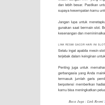
dan lebih besar. Pastikan u
supaya kesempatan kamu untu
Jangan lupa untuk menetap
gunakan saat bermain slot. 
kesenangan dan meminimalkan 
LINK RESMI GACOR HARI INI SLO
Selalu ingat apabila mesin slo
terjebak dalam keinginan unt
Penting juga untuk memaham
gerbangasia yang Anda maink
termasuk jumlah garis pem
berpotensi memberikan hadia
kamu bisa meningkatkan pelu
Baca Juga : Link Resmi